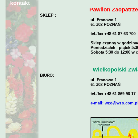
kontakt
Pawilon Zaopatrz
SKLEP :
ul. Franowo 1
61-302 POZNAŃ
tel./fax +48 61 87 63 700
Sklep czynny w godzina
Poniedziałek - piątek 5:3
Sobota 5:30 do 12:00 w 
Wielkopolski Zw
BIURO:
ul. Franowo 1
61-302 POZNAŃ
tel./fax +48 61 869 96 17
e-mail: wzo@wzo.com.p